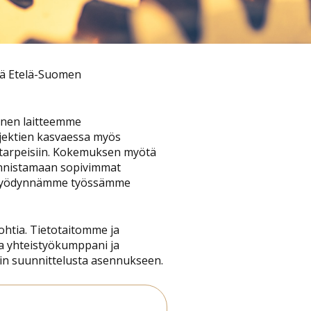
llä Etelä-Suomen
inen laitteemme
jektien kasvaessa myös
 tarpeisiin. Kokemuksen myötä
tunnistamaan sopivimmat
sta hyödynnämme työssämme
htia. Tietotaitomme ja
a yhteistyökumppani ja
sin suunnittelusta asennukseen.