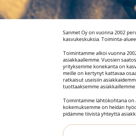
Sanmet Oy on vuonna 2002 peruste
kasvukeskuksia. Toiminta-aluee
Toimintamme alkoi vuonna 2002
asiakkaallemme. Vuosien saatos
yrityksemme konekanta on kasva
meille on kertynyt kattavaa osa
ratkaisut useisiin asiakkaidemm
tuottaaksemme asiakkaillemme 
Toimintamme lähtökohtana on a
kokemuksemme on heidän hyödyn
pidämme tiivistä yhteyttä asiak