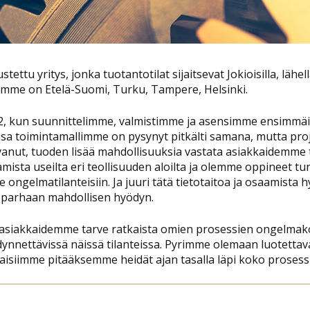
ttu yritys, jonka tuotantotilat sijaitsevat Jokioisilla, lähe
mme on Etelä-Suomi, Turku, Tampere, Helsinki.
, kun suunnittelimme, valmistimme ja asensimme ensimmä
sa toimintamallimme on pysynyt pitkälti samana, mutta pro
nut, tuoden lisää mahdollisuuksia vastata asiakkaidemme
amista useilta eri teollisuuden aloilta ja olemme oppineet 
e ongelmatilanteisiin. Ja juuri tätä tietotaitoa ja osaami
parhaan mahdollisen hyödyn.
siakkaidemme tarve ratkaista omien prosessien ongelmako
nettävissä näissä tilanteissa. Pyrimme olemaan luotettav
kaisiimme pitääksemme heidät ajan tasalla läpi koko proses