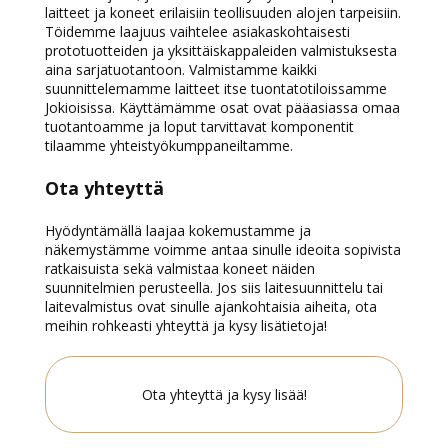
laitteet ja koneet erilaisiin teollisuuden alojen tarpeisiin.
Töidemme laajuus vaihtelee asiakaskohtaisesti
prototuotteiden ja yksittäiskappaleiden valmistuksesta
aina sarjatuotantoon. Valmistamme kaikki
suunnittelemamme laitteet itse tuontatotiloissamme
Jokioisissa. Käyttämämme osat ovat pääasiassa omaa
tuotantoamme ja loput tarvittavat komponentit
tilaamme yhteistyökumppaneiltamme.
Ota yhteyttä
Hyödyntämällä laajaa kokemustamme ja
näkemystämme voimme antaa sinulle ideoita sopivista
ratkaisuista sekä valmistaa koneet näiden
suunnitelmien perusteella. Jos siis laitesuunnittelu tai
laitevalmistus ovat sinulle ajankohtaisia aiheita, ota
meihin rohkeasti yhteyttä ja kysy lisätietoja!
Ota yhteyttä ja kysy lisää!