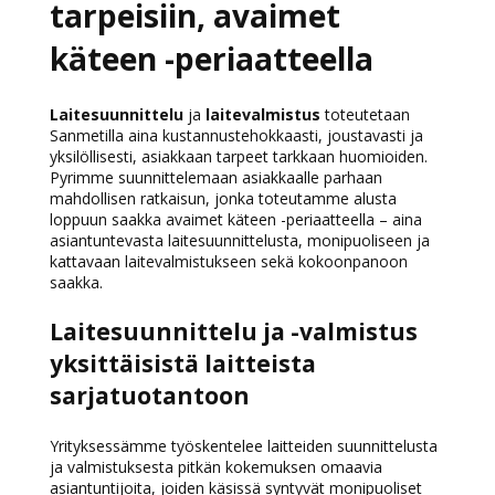
tarpeisiin, avaimet
käteen -periaatteella
Laitesuunnittelu
ja
laitevalmistus
toteutetaan
Sanmetilla aina kustannustehokkaasti, joustavasti ja
yksilöllisesti, asiakkaan tarpeet tarkkaan huomioiden.
Pyrimme suunnittelemaan asiakkaalle parhaan
mahdollisen ratkaisun, jonka toteutamme alusta
loppuun saakka avaimet käteen -periaatteella – aina
asiantuntevasta laitesuunnittelusta, monipuoliseen ja
kattavaan laitevalmistukseen sekä kokoonpanoon
saakka.
Laitesuunnittelu ja -valmistus
yksittäisistä laitteista
sarjatuotantoon
Yrityksessämme työskentelee laitteiden suunnittelusta
ja valmistuksesta pitkän kokemuksen omaavia
asiantuntijoita, joiden käsissä syntyvät monipuoliset